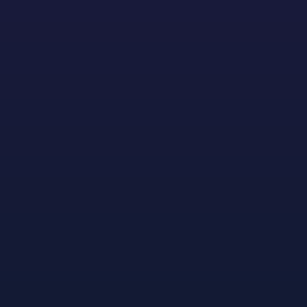
农业保险
为农业生产提供风险保障服务