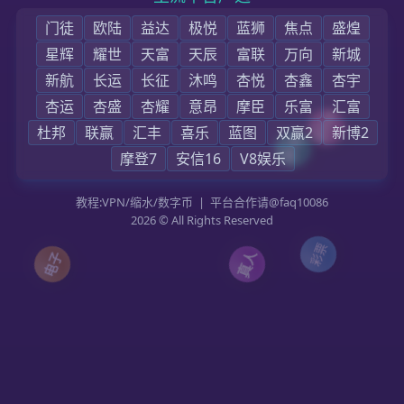
首页
企业介绍
新闻资讯