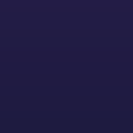
海洋保护
研究和实践海洋生态系统的保护与修复