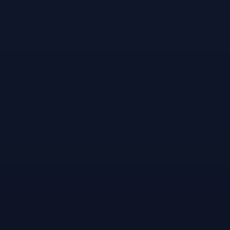
...
新闻资讯
业务范围
企业介绍
金海岸官方注册服务